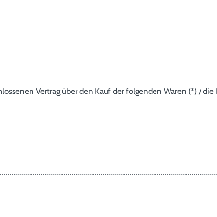
hlossenen Vertrag über den Kauf der folgenden Waren (*) / die 
................................................................................................................