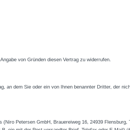
 Angabe von Gründen diesen Vertrag zu widerrufen.
g, an dem Sie oder ein von Ihnen benannter Dritter, der nich
s (Niro Petersen GmbH, Brauereiweg 16, 24939 Flensburg, 
z.B. ein mit der Post versandter Brief, Telefax oder E-Mail) 