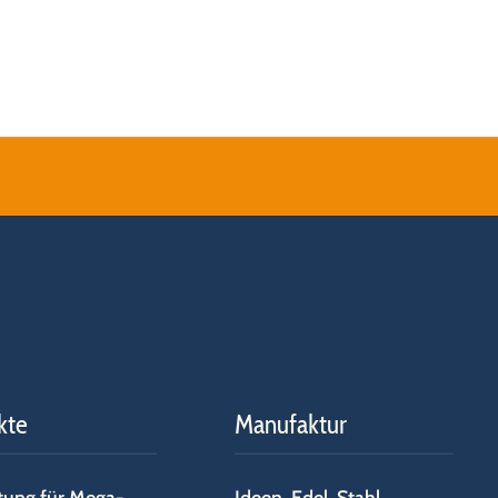
kte
Manufaktur
tung für Mega-
Ideen. Edel. Stahl.