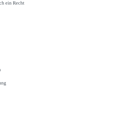
ch ein Recht
n
ung